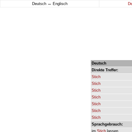
↔
Deutsch
Englisch
D
Deutsch
Direkte
Treffer:
Stich
Stich
Stich
Stich
Stich
Stich
Stich
Sprachgebrauch:
im
Stich
lassen