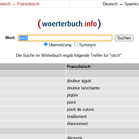
↔
↔
eutsch
Französisch
Deutsch
Spanisc
Wort:
Übersetzung
Synonym
Die Suche im Wörterbuch ergab folgende Treffer für "stich":
Französisch
douleur
aiguë
douleur
lancinante
piqûre
point
point
de
suture
tiraillement
élancement
décevoir