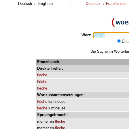
↔
↔
Deutsch
Englisch
Deutsch
Französisch
Wort:
Übe
Die Suche im Wörterbuc
Französisch
Direkte
Treffer:
flèche
flèche
flèche
Wortzusammensetzungen:
flèche
lumineuse
flèche
lumineuse
Sprachgebrauch:
monter
en
flèche
monter
en
flèche