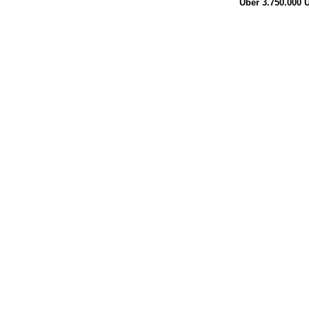
Über 3.750.000
Ü