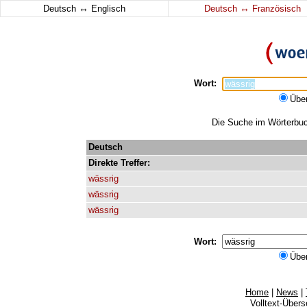
↔
↔
Deutsch
Englisch
Deutsch
Französisch
Wort:
Übe
Die Suche im Wörterbuch
Deutsch
Direkte
Treffer:
wässrig
wässrig
wässrig
Wort:
Übe
Home
|
News
|
Volltext-Über