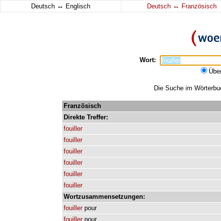
↔
↔
Deutsch
Englisch
Deutsch
Französisch
Wort:
Übe
Die Suche im Wörterbuch
Französisch
Direkte
Treffer:
fouiller
fouiller
fouiller
fouiller
fouiller
fouiller
Wortzusammensetzungen:
fouiller
pour
fouiller
pour