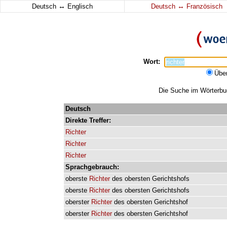
↔
↔
Deutsch
Englisch
Deutsch
Französisch
Wort:
Übe
Die Suche im Wörterbuch
Deutsch
Direkte
Treffer:
Richter
Richter
Richter
Sprachgebrauch:
oberste
Richter
des
obersten
Gerichtshofs
oberste
Richter
des
obersten
Gerichtshofs
oberster
Richter
des
obersten
Gerichtshof
oberster
Richter
des
obersten
Gerichtshof