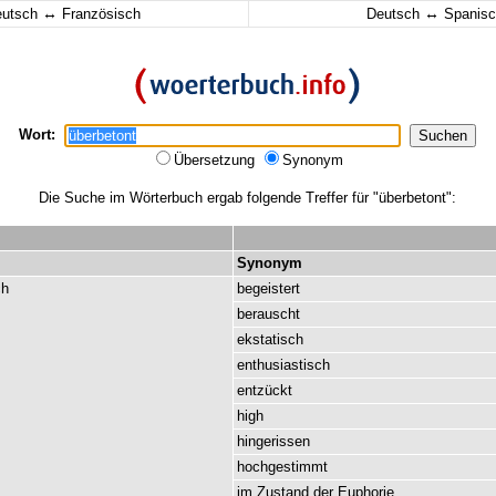
↔
↔
eutsch
Französisch
Deutsch
Spanisc
Wort:
Übersetzung
Synonym
Die Suche im Wörterbuch ergab folgende Treffer für "überbetont":
Synonym
ch
begeistert
berauscht
ekstatisch
enthusiastisch
entzückt
high
hingerissen
hochgestimmt
im
Zustand
der
Euphorie