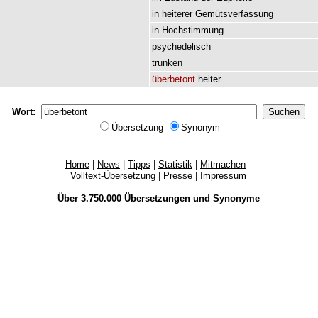
in
heiterer
Gemütsverfassung
in
Hochstimmung
psychedelisch
trunken
überbetont
heiter
Wort:
Übersetzung
Synonym
Home
|
News
|
Tipps
|
Statistik
|
Mitmachen
Volltext-Übersetzung
|
Presse
|
Impressum
Über 3.750.000
Übersetzungen
und
Synonyme