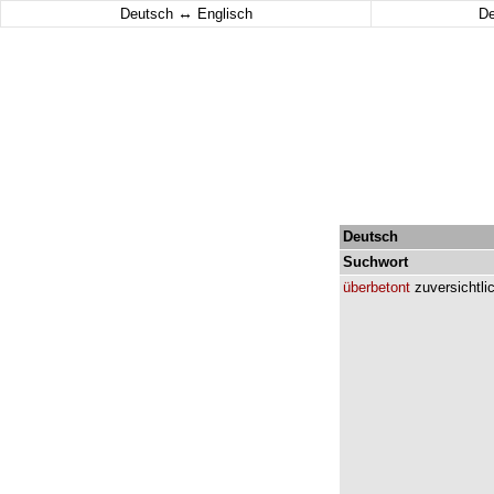
↔
Deutsch
Englisch
D
Deutsch
Suchwort
überbetont
zuversichtli