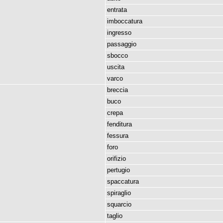
entrata
imboccatura
ingresso
passaggio
sbocco
uscita
varco
breccia
buco
crepa
fenditura
fessura
foro
orifizio
pertugio
spaccatura
spiraglio
squarcio
taglio