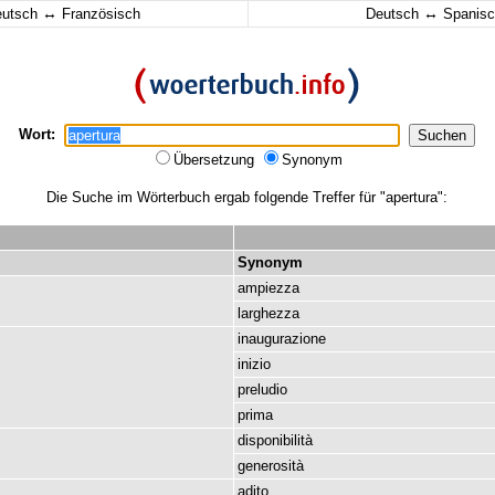
↔
↔
eutsch
Französisch
Deutsch
Spanisc
Wort:
Übersetzung
Synonym
Die Suche im Wörterbuch ergab folgende Treffer für "apertura":
Synonym
ampiezza
larghezza
inaugurazione
inizio
preludio
prima
disponibilità
generosità
adito