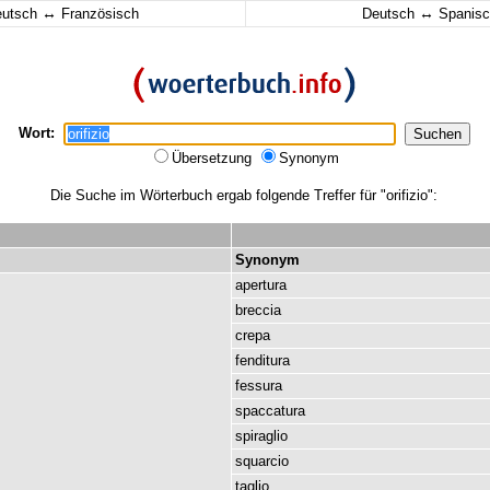
↔
↔
eutsch
Französisch
Deutsch
Spanisc
Wort:
Übersetzung
Synonym
Die Suche im Wörterbuch ergab folgende Treffer für "orifizio":
Synonym
apertura
breccia
crepa
fenditura
fessura
spaccatura
spiraglio
squarcio
taglio