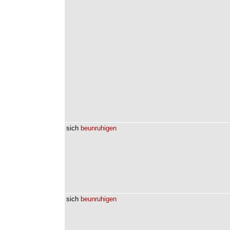
sich
beunruhigen
sich
beunruhigen