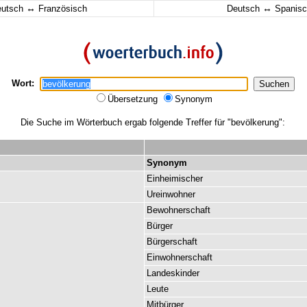
↔
↔
eutsch
Französisch
Deutsch
Spanisc
Wort:
Übersetzung
Synonym
Die Suche im Wörterbuch ergab folgende Treffer für "bevölkerung":
Synonym
Einheimischer
Ureinwohner
Bewohnerschaft
Bürger
Bürgerschaft
Einwohnerschaft
Landeskinder
Leute
Mitbürger