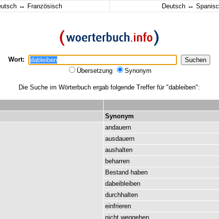
↔
↔
eutsch
Französisch
Deutsch
Spanisc
Wort:
Übersetzung
Synonym
Die Suche im Wörterbuch ergab folgende Treffer für "dableiben":
Synonym
andauern
ausdauern
aushalten
beharren
Bestand
haben
dabeibleiben
durchhalten
einfrieren
nicht
weggehen