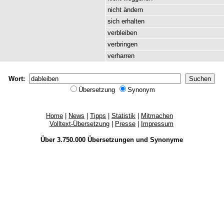
nicht
ändern
sich
erhalten
verbleiben
verbringen
verharren
Wort:
Übersetzung
Synonym
Home
|
News
|
Tipps
|
Statistik
|
Mitmachen
Volltext-Übersetzung
|
Presse
|
Impressum
Über 3.750.000
Übersetzungen
und
Synonyme