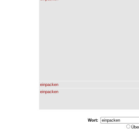
einpacken
einpacken
Wort:
Übe