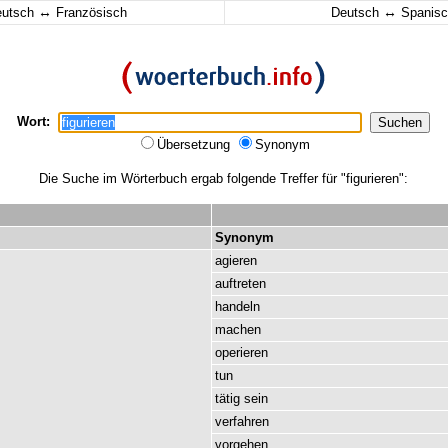
↔
↔
eutsch
Französisch
Deutsch
Spanisc
Wort:
Übersetzung
Synonym
Die Suche im Wörterbuch ergab folgende Treffer für "figurieren":
Synonym
agieren
auftreten
handeln
machen
operieren
tun
tätig
sein
verfahren
vorgehen