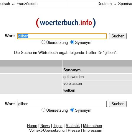
↔
↔
eutsch
Französisch
Deutsch
Spanisc
Wort:
Übersetzung
Synonym
Die Suche im Wörterbuch ergab folgende Treffer für "gilben":
Synonym
gelb
werden
verblassen
welken
Wort:
Übersetzung
Synonym
Home
|
News
|
Tipps
|
Statistik
|
Mitmachen
Volltext-Übersetzung
|
Presse
|
Impressum