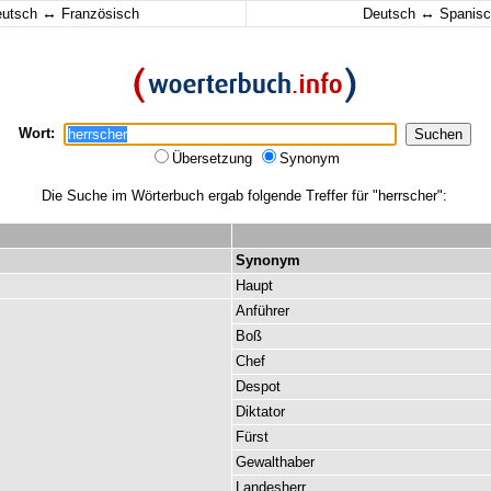
↔
↔
eutsch
Französisch
Deutsch
Spanisc
Wort:
Übersetzung
Synonym
Die Suche im Wörterbuch ergab folgende Treffer für "herrscher":
Synonym
Haupt
Anführer
Boß
Chef
Despot
Diktator
Fürst
Gewalthaber
Landesherr