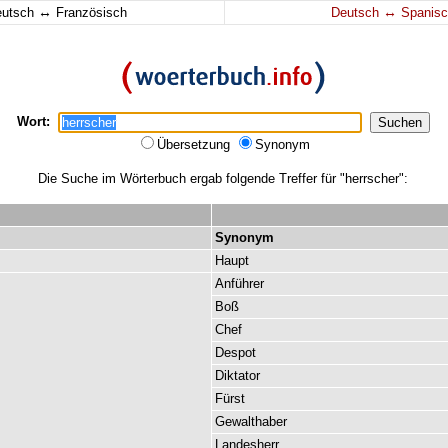
↔
↔
eutsch
Französisch
Deutsch
Spanisc
Wort:
Übersetzung
Synonym
Die Suche im Wörterbuch ergab folgende Treffer für "herrscher":
Synonym
Haupt
Anführer
Boß
Chef
Despot
Diktator
Fürst
Gewalthaber
Landesherr