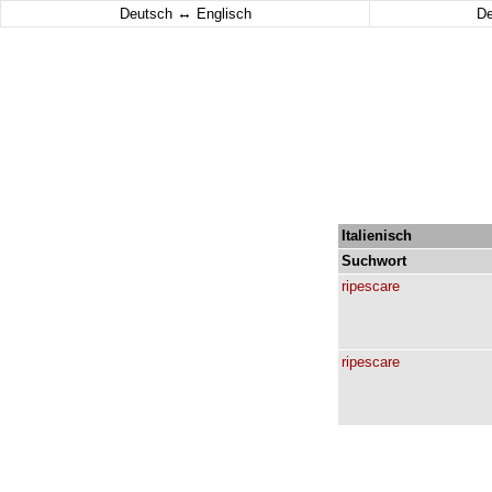
↔
Deutsch
Englisch
D
Italienisch
Suchwort
ripescare
ripescare