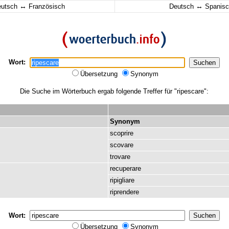
↔
↔
eutsch
Französisch
Deutsch
Spanisc
Wort:
Übersetzung
Synonym
Die Suche im Wörterbuch ergab folgende Treffer für "ripescare":
Synonym
scoprire
scovare
trovare
recuperare
ripigliare
riprendere
Wort:
Übersetzung
Synonym