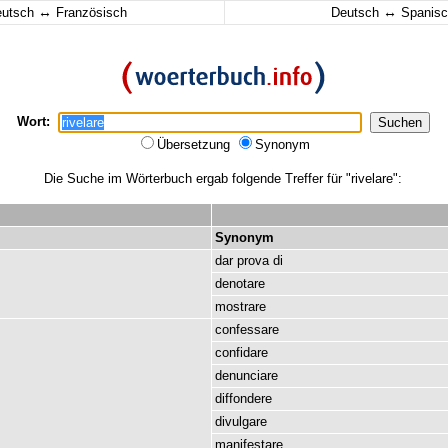
↔
↔
eutsch
Französisch
Deutsch
Spanisc
Wort:
Übersetzung
Synonym
Die Suche im Wörterbuch ergab folgende Treffer für "rivelare":
Synonym
dar
prova
di
denotare
mostrare
confessare
confidare
denunciare
diffondere
divulgare
manifestare