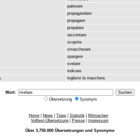
palesare
propagandare
propagare
propalare
raccontare
scoprire
smascherare
spargere
svelare
indicare
a
togliersi
la
maschera
Wort:
Übersetzung
Synonym
Home
|
News
|
Tipps
|
Statistik
|
Mitmachen
Volltext-Übersetzung
|
Presse
|
Impressum
Über 3.750.000
Übersetzungen
und
Synonyme