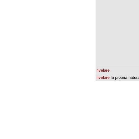
rivelare
rivelare
la
propria
natur