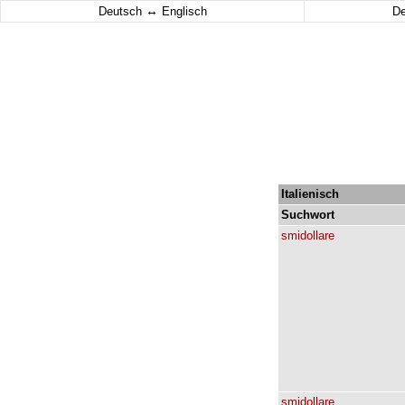
↔
Deutsch
Englisch
D
Italienisch
Suchwort
smidollare
smidollare