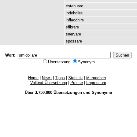
estenuare
indebolire
infiacchire
sfibrare
snervare
spossare
Wort:
Übersetzung
Synonym
Home
|
News
|
Tipps
|
Statistik
|
Mitmachen
Volltext-Übersetzung
|
Presse
|
Impressum
Über 3.750.000
Übersetzungen
und
Synonyme