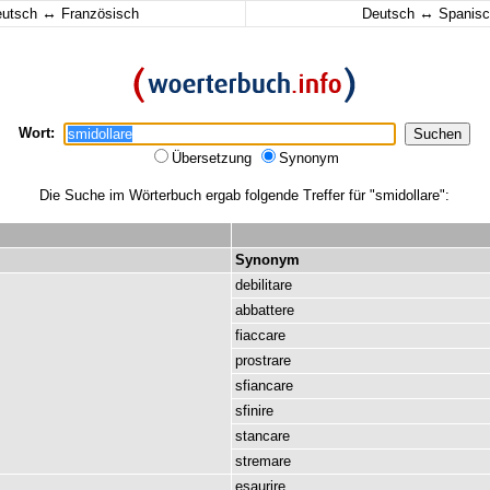
↔
↔
eutsch
Französisch
Deutsch
Spanisc
Wort:
Übersetzung
Synonym
Die Suche im Wörterbuch ergab folgende Treffer für "smidollare":
Synonym
debilitare
abbattere
fiaccare
prostrare
sfiancare
sfinire
stancare
stremare
esaurire