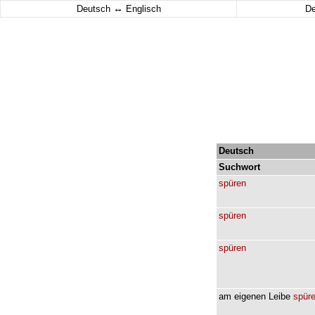
↔
Deutsch
Englisch
D
Deutsch
Suchwort
spüren
spüren
spüren
am
eigenen
Leibe
spür