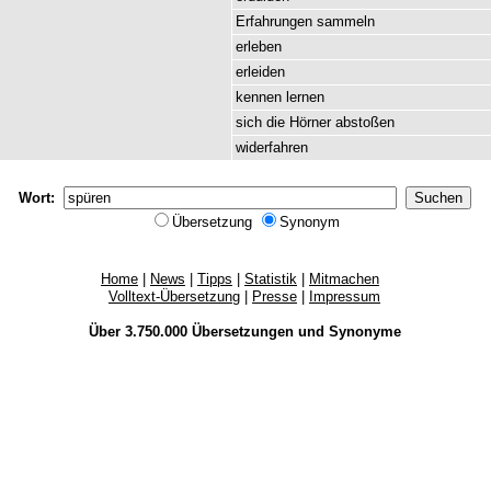
Erfahrungen
sammeln
erleben
erleiden
kennen
lernen
sich
die
Hörner
abstoßen
widerfahren
Wort:
Übersetzung
Synonym
Home
|
News
|
Tipps
|
Statistik
|
Mitmachen
Volltext-Übersetzung
|
Presse
|
Impressum
Über 3.750.000
Übersetzungen
und
Synonyme