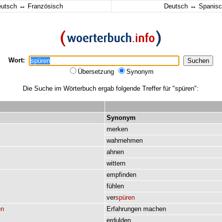
↔
↔
eutsch
Französisch
Deutsch
Spanisc
Wort:
Übersetzung
Synonym
Die Suche im Wörterbuch ergab folgende Treffer für "spüren":
Synonym
merken
wahrnehmen
ahnen
wittern
empfinden
fühlen
ver
spüren
en
Erfahrungen
machen
erdulden