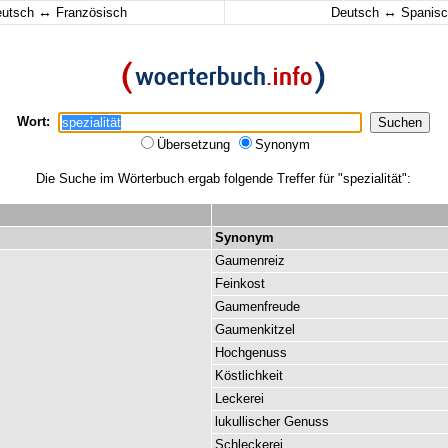
↔
↔
eutsch
Französisch
Deutsch
Spanisc
Wort:
Übersetzung
Synonym
Die Suche im Wörterbuch ergab folgende Treffer für "spezialität":
Synonym
Gaumenreiz
Feinkost
Gaumenfreude
Gaumenkitzel
Hochgenuss
Köstlichkeit
Leckerei
lukullischer
Genuss
Schleckerei