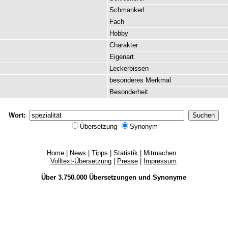
Schmankerl
Fach
Hobby
Charakter
Eigenart
Leckerbissen
besonderes
Merkmal
Besonderheit
Wort:
Übersetzung
Synonym
Home
|
News
|
Tipps
|
Statistik
|
Mitmachen
Volltext-Übersetzung
|
Presse
|
Impressum
Über 3.750.000
Übersetzungen
und
Synonyme