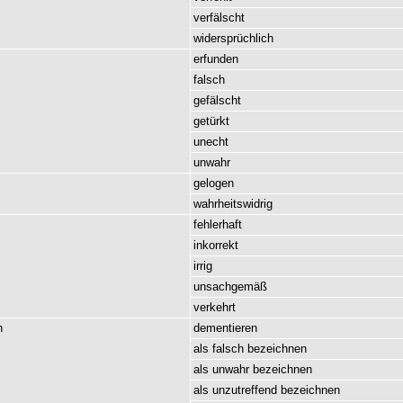
verfälscht
widersprüchlich
erfunden
falsch
gefälscht
getürkt
unecht
unwahr
gelogen
wahrheitswidrig
fehlerhaft
inkorrekt
irrig
unsachgemäß
verkehrt
n
dementieren
als
falsch
bezeichnen
als
unwahr
bezeichnen
als
unzutreffend
bezeichnen