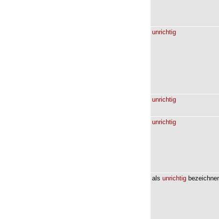
unrichtig
unrichtig
unrichtig
als
unrichtig
bezeichne