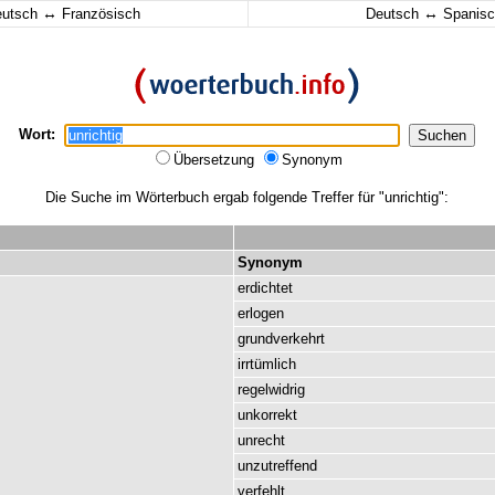
↔
↔
eutsch
Französisch
Deutsch
Spanisc
Wort:
Übersetzung
Synonym
Die Suche im Wörterbuch ergab folgende Treffer für "unrichtig":
Synonym
erdichtet
erlogen
grundverkehrt
irrtümlich
regelwidrig
unkorrekt
unrecht
unzutreffend
verfehlt