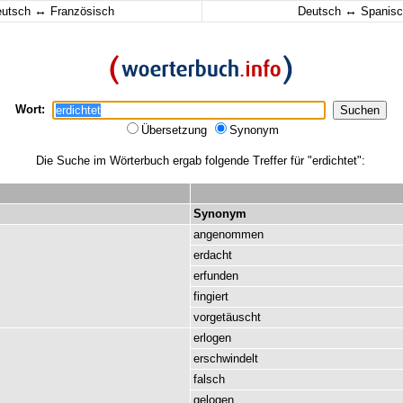
↔
↔
eutsch
Französisch
Deutsch
Spanisc
Wort:
Übersetzung
Synonym
Die Suche im Wörterbuch ergab folgende Treffer für "erdichtet":
Synonym
angenommen
erdacht
erfunden
fingiert
vorgetäuscht
erlogen
erschwindelt
falsch
gelogen