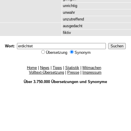
unrichtig
unwahr
unzutreffend
ausgedacht
fiktiv
Wort:
Übersetzung
Synonym
Home
|
News
|
Tipps
|
Statistik
|
Mitmachen
Volltext-Übersetzung
|
Presse
|
Impressum
Über 3.750.000
Übersetzungen
und
Synonyme