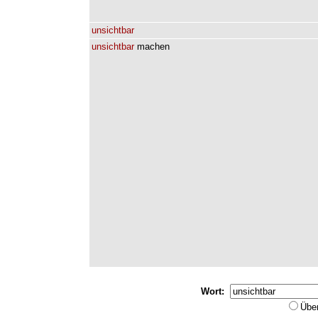
unsichtbar
unsichtbar
machen
Wort:
Übe