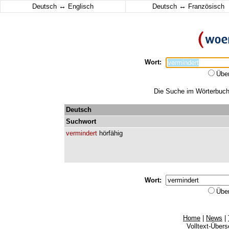
↔
↔
Deutsch
Englisch
Deutsch
Französisch
Wort:
Übe
Die Suche im Wörterbuch e
Deutsch
Suchwort
vermindert
hörfähig
Wort:
Übe
Home
|
News
|
Volltext-Über