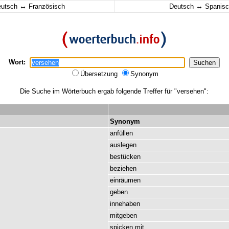
↔
↔
eutsch
Französisch
Deutsch
Spanisc
Wort:
Übersetzung
Synonym
Die Suche im Wörterbuch ergab folgende Treffer für "versehen":
Synonym
anfüllen
auslegen
bestücken
beziehen
einräumen
geben
innehaben
mitgeben
spicken
mit