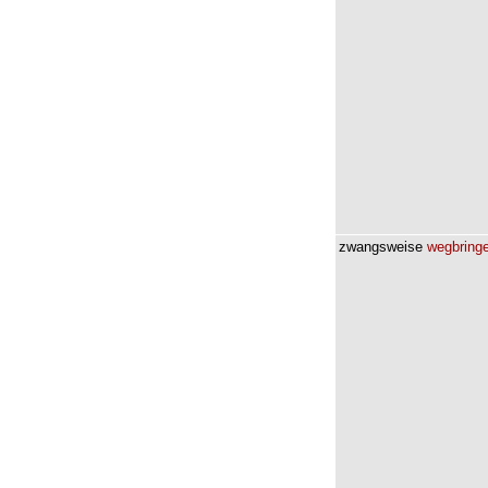
zwangsweise
wegbring