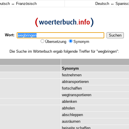
↔
↔
eutsch
Französisch
Deutsch
Spanisc
Wort:
Übersetzung
Synonym
Die Suche im Wörterbuch ergab folgende Treffer für "wegbringen":
Synonym
festnehmen
abtransportieren
fortschaffen
wegtransportieren
ablenken
abholen
abschleppen
ausräumen
beiseite
schaffen