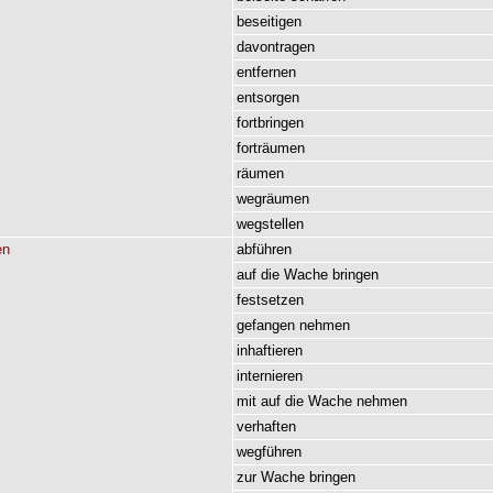
beseitigen
davontragen
entfernen
entsorgen
fortbringen
forträumen
räumen
wegräumen
wegstellen
en
abführen
auf
die
Wache
bringen
festsetzen
gefangen
nehmen
inhaftieren
internieren
mit
auf
die
Wache
nehmen
verhaften
wegführen
zur
Wache
bringen