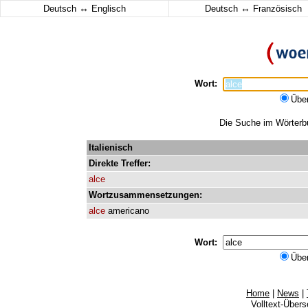
↔
↔
Deutsch
Englisch
Deutsch
Französisch
Wort:
Übe
Die Suche im Wörterbuc
Italienisch
Direkte
Treffer:
alce
Wortzusammensetzungen:
alce
americano
Wort:
Übe
Home
|
News
|
Volltext-Über