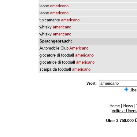
leone
americano
leone
americano
tipicamente
americano
whisky
americano
whisky
americano
Sprachgebrauch:
Automobile
Club
Americano
giocatore
di
football
americano
giocatrice
di
football
americano
scarpa
da
football
americano
Wort:
Übe
Home
|
News
|
Volltext-Über
Über 3.750.000
Ü