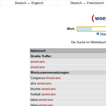
↔
↔
Deutsch
Englisch
Deutsch
Französisch
Wort:
Übe
Die Suche im Wörterbuch 
Italienisch
Direkte
Treffer:
americano
americano
Wortzusammensetzungen:
Congresso
Americano
alce
americano
bisonte
americano
football
americano
latino-
americano
latino-
americano