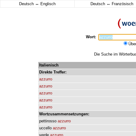
↔
↔
Deutsch
Englisch
Deutsch
Französisch
Wort:
Übe
Die Suche im Wörterbuch
Italienisch
Direkte
Treffer:
azzurro
azzurro
azzurro
azzurro
azzurro
Wortzusammensetzungen:
pettirosso
azzurro
uccello
azzurro
verde
azzurro