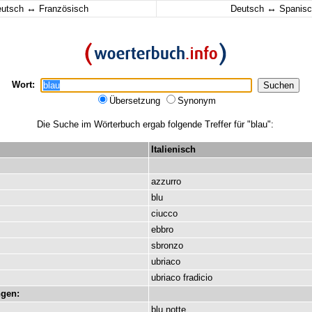
↔
↔
eutsch
Französisch
Deutsch
Spanisc
Wort:
Übersetzung
Synonym
Die Suche im Wörterbuch ergab folgende Treffer für "blau":
Italienisch
azzurro
blu
ciucco
ebbro
sbronzo
ubriaco
ubriaco
fradicio
gen:
blu
notte