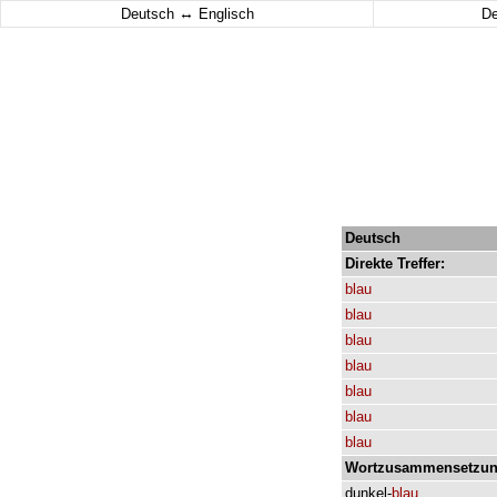
↔
Deutsch
Englisch
D
Deutsch
Direkte
Treffer:
blau
blau
blau
blau
blau
blau
blau
Wortzusammensetzun
dunkel-
blau