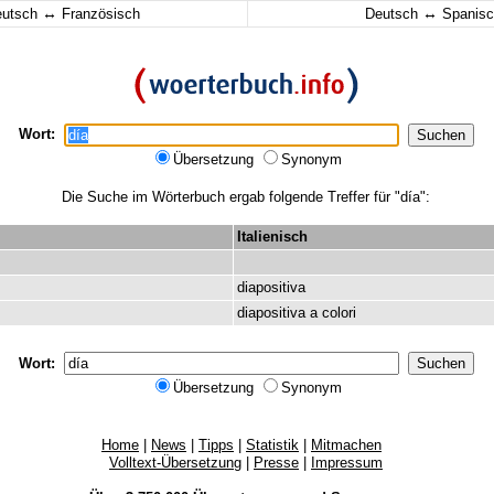
↔
↔
eutsch
Französisch
Deutsch
Spanisc
Wort:
Übersetzung
Synonym
Die Suche im Wörterbuch ergab folgende Treffer für "día":
Italienisch
diapositiva
diapositiva
a
colori
Wort:
Übersetzung
Synonym
Home
|
News
|
Tipps
|
Statistik
|
Mitmachen
Volltext-Übersetzung
|
Presse
|
Impressum