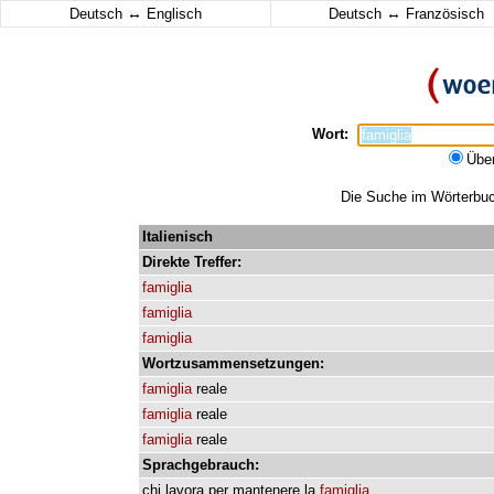
↔
↔
Deutsch
Englisch
Deutsch
Französisch
Wort:
Übe
Die Suche im Wörterbuch
Italienisch
Direkte
Treffer:
famiglia
famiglia
famiglia
Wortzusammensetzungen:
famiglia
reale
famiglia
reale
famiglia
reale
Sprachgebrauch:
chi
lavora
per
mantenere
la
famiglia