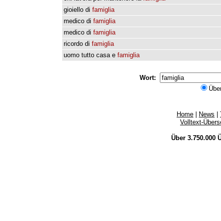
gioiello
di
famiglia
medico
di
famiglia
medico
di
famiglia
ricordo
di
famiglia
uomo
tutto
casa
e
famiglia
Wort:
Übe
Home
|
News
|
Volltext-Über
Über 3.750.000
Ü