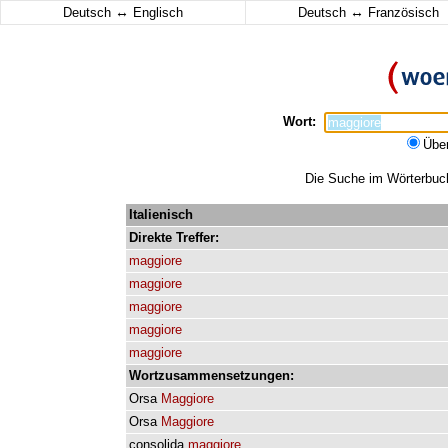
↔
↔
Deutsch
Englisch
Deutsch
Französisch
Wort:
Übe
Die Suche im Wörterbuch 
Italienisch
Direkte
Treffer:
maggiore
maggiore
maggiore
maggiore
maggiore
Wortzusammensetzungen:
Orsa
Maggiore
Orsa
Maggiore
consolida
maggiore