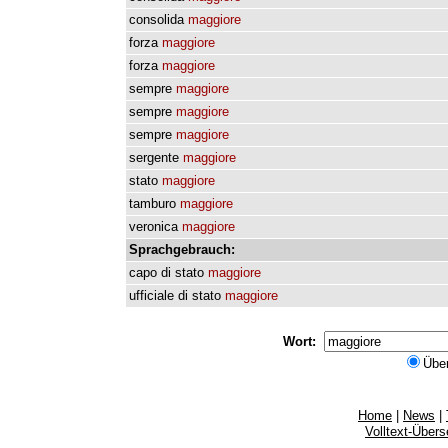
consolida
maggiore
forza
maggiore
forza
maggiore
sempre
maggiore
sempre
maggiore
sempre
maggiore
sergente
maggiore
stato
maggiore
tamburo
maggiore
veronica
maggiore
Sprachgebrauch:
capo
di
stato
maggiore
ufficiale
di
stato
maggiore
Wort:
Übe
Home
|
News
|
Volltext-Über