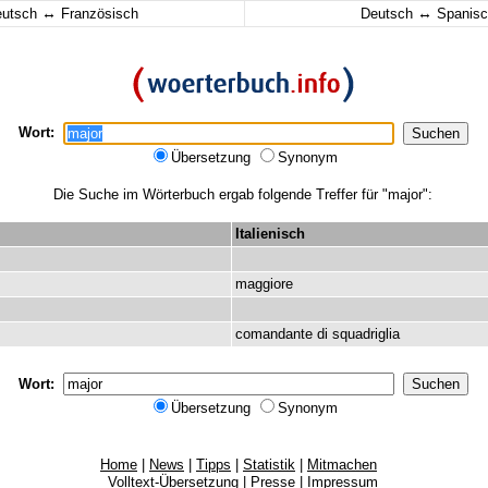
↔
↔
eutsch
Französisch
Deutsch
Spanisc
Wort:
Übersetzung
Synonym
Die Suche im Wörterbuch ergab folgende Treffer für "major":
Italienisch
maggiore
comandante
di
squadriglia
Wort:
Übersetzung
Synonym
Home
|
News
|
Tipps
|
Statistik
|
Mitmachen
Volltext-Übersetzung
|
Presse
|
Impressum