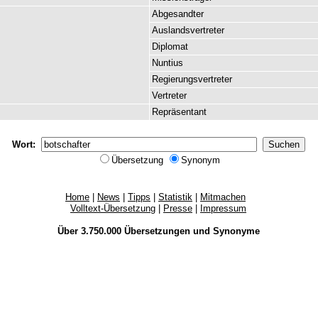
Abgesandter
Auslandsvertreter
Diplomat
Nuntius
Regierungsvertreter
Vertreter
Repräsentant
Wort:
Übersetzung
Synonym
Home
|
News
|
Tipps
|
Statistik
|
Mitmachen
Volltext-Übersetzung
|
Presse
|
Impressum
Über 3.750.000
Übersetzungen
und
Synonyme