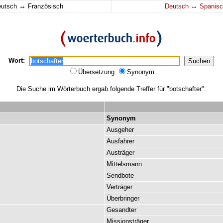
↔
↔
eutsch
Französisch
Deutsch
Spanisc
Wort:
Übersetzung
Synonym
Die Suche im Wörterbuch ergab folgende Treffer für "botschafter":
Synonym
Ausgeher
Ausfahrer
Austräger
Mittelsmann
Sendbote
Verträger
Überbringer
Gesandter
Missionsträger