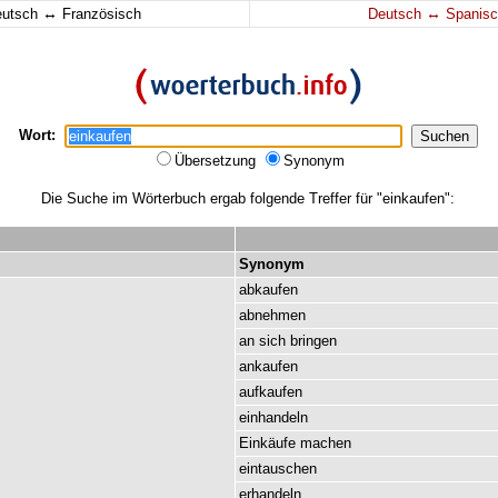
↔
↔
eutsch
Französisch
Deutsch
Spanisc
Wort:
Übersetzung
Synonym
Die Suche im Wörterbuch ergab folgende Treffer für "einkaufen":
Synonym
abkaufen
abnehmen
an
sich
bringen
ankaufen
aufkaufen
einhandeln
Einkäufe
machen
eintauschen
erhandeln