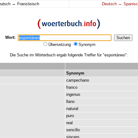
↔
↔
eutsch
Französisch
Deutsch
Spanisc
Wort:
Übersetzung
Synonym
Die Suche im Wörterbuch ergab folgende Treffer für "espontáneo":
Synonym
campechano
franco
ingenuo
llano
natural
puro
real
sencillo
sincero