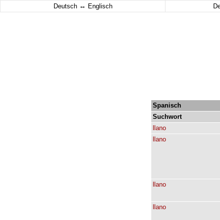
↔
Deutsch
Englisch
D
Spanisch
Suchwort
llano
llano
llano
llano