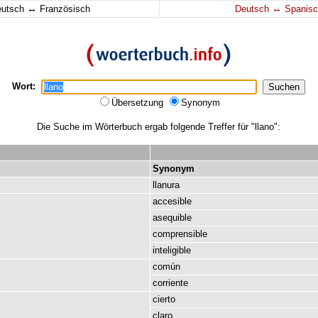
↔
↔
eutsch
Französisch
Deutsch
Spanisc
Wort:
Übersetzung
Synonym
Die Suche im Wörterbuch ergab folgende Treffer für "llano":
Synonym
llanura
accesible
asequible
comprensible
inteligible
común
corriente
cierto
claro