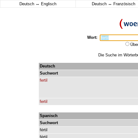
↔
↔
Deutsch
Englisch
Deutsch
Französisch
Wort:
Übe
Die Suche im Wörterbuc
Deutsch
Suchwort
fertil
fertil
Spanisch
Suchwort
fértil
fértil