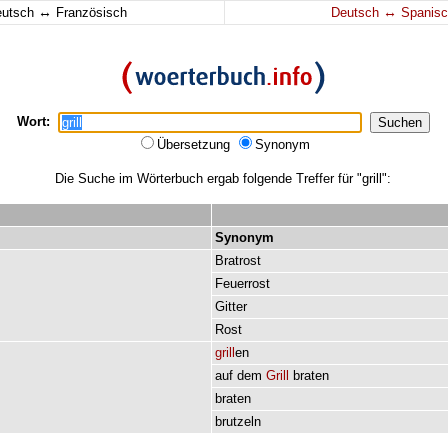
↔
↔
eutsch
Französisch
Deutsch
Spanisc
Wort:
Übersetzung
Synonym
Die Suche im Wörterbuch ergab folgende Treffer für "grill":
Synonym
Bratrost
Feuerrost
Gitter
Rost
grill
en
auf
dem
Grill
braten
braten
brutzeln