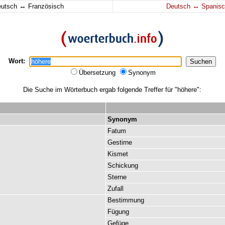
↔
↔
eutsch
Französisch
Deutsch
Spanisc
Wort:
Übersetzung
Synonym
Die Suche im Wörterbuch ergab folgende Treffer für "höhere":
Synonym
Fatum
Gestirne
Kismet
Schickung
Sterne
Zufall
Bestimmung
Fügung
Gefüge