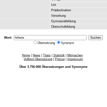
Los
Prädestination
Vorsehung
Gymnasialbildung
Oberschulbildung
Wort:
Übersetzung
Synonym
Home
|
News
|
Tipps
|
Statistik
|
Mitmachen
Volltext-Übersetzung
|
Presse
|
Impressum
Über 3.750.000
Übersetzungen
und
Synonyme