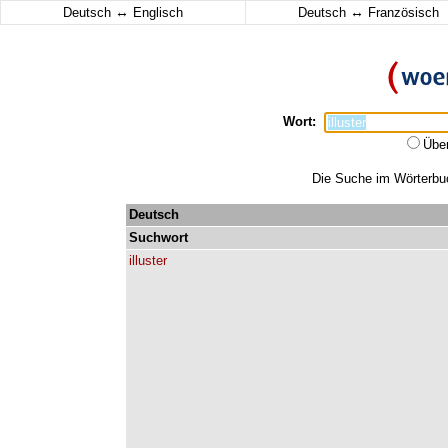
↔
↔
Deutsch
Englisch
Deutsch
Französisch
Wort:
Übe
Die Suche im Wörterbuch
Deutsch
Suchwort
illuster