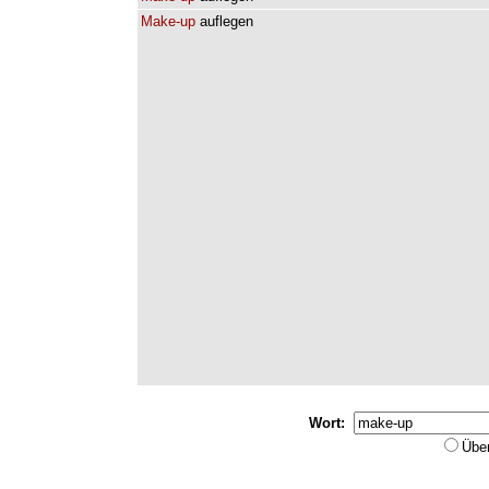
Make-up
auflegen
Wort:
Übe