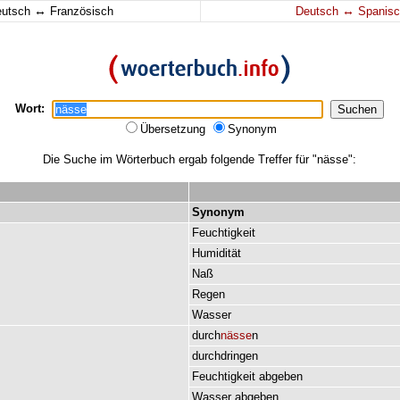
↔
↔
eutsch
Französisch
Deutsch
Spanisc
Wort:
Übersetzung
Synonym
Die Suche im Wörterbuch ergab folgende Treffer für "nässe":
Synonym
Feuchtigkeit
Humidität
Naß
Regen
Wasser
durch
nässe
n
durchdringen
Feuchtigkeit
abgeben
Wasser
abgeben