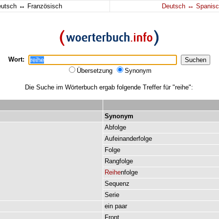
↔
↔
eutsch
Französisch
Deutsch
Spanisc
Wort:
Übersetzung
Synonym
Die Suche im Wörterbuch ergab folgende Treffer für "reihe":
Synonym
Abfolge
Aufeinanderfolge
Folge
Rangfolge
Reihe
nfolge
Sequenz
Serie
ein
paar
Front