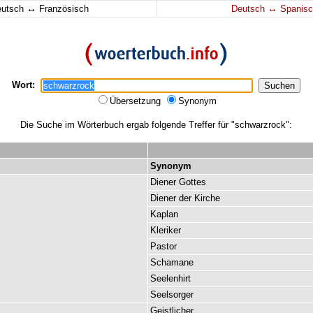
↔
↔
eutsch
Französisch
Deutsch
Spanisc
Wort:
Übersetzung
Synonym
Die Suche im Wörterbuch ergab folgende Treffer für "schwarzrock":
Synonym
Diener
Gottes
Diener
der
Kirche
Kaplan
Kleriker
Pastor
Schamane
Seelenhirt
Seelsorger
Geistlicher