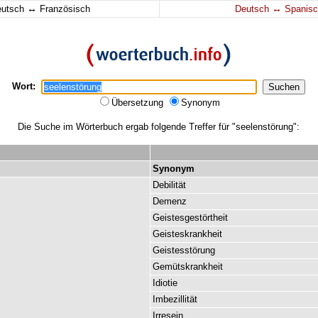
↔
↔
eutsch
Französisch
Deutsch
Spanisc
Wort:
Übersetzung
Synonym
Die Suche im Wörterbuch ergab folgende Treffer für "seelenstörung":
Synonym
Debilität
Demenz
Geistesgestörtheit
Geisteskrankheit
Geistesstörung
Gemütskrankheit
Idiotie
Imbezillität
Irresein