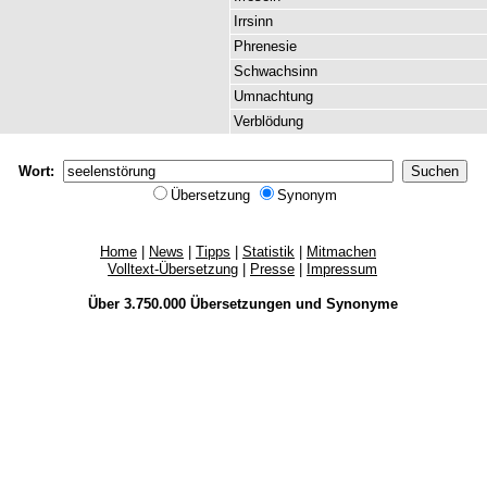
Irrsinn
Phrenesie
Schwachsinn
Umnachtung
Verblödung
Wort:
Übersetzung
Synonym
Home
|
News
|
Tipps
|
Statistik
|
Mitmachen
Volltext-Übersetzung
|
Presse
|
Impressum
Über 3.750.000
Übersetzungen
und
Synonyme