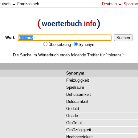
↔
↔
eutsch
Französisch
Deutsch
Spanisc
Wort:
Übersetzung
Synonym
Die Suche im Wörterbuch ergab folgende Treffer für "toleranz":
Synonym
Freizügigkeit
Spielraum
Behutsamkeit
Duldsamkeit
Geduld
Gnade
Großmut
Großzügigkeit
Hochherzigkeit