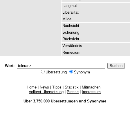
Langmut
Liberalität
Milde
Nachsicht
Schonung
Rücksicht
Verständnis
Remedium
Wort:
Übersetzung
Synonym
Home
|
News
|
Tipps
|
Statistik
|
Mitmachen
Volltext-Übersetzung
|
Presse
|
Impressum
Über 3.750.000
Übersetzungen
und
Synonyme